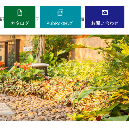
description
picture_as_pdf
mail
事業内容
エクステリアショップ
採用情報
お知らせ
カタログ
PubRexｶﾀﾛｸﾞ
お問い合わせ