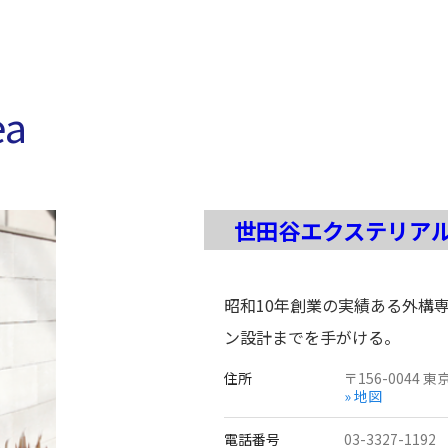
ea
世田谷エクステリア
昭和10年創業の実績ある外構
ン設計までを手がける。
住所
〒
156-0044
東
» 地図
電話番号
03-3327-1192