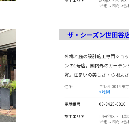
施工エリア
新宿区・杉並区
※他はお問い合
ザ・シーズン世田谷
外構と庭の設計施工専門ショッ
ンの1号店。国内外のガーデン
賞。住まいの美しさ・心地よさ
住所
〒
154-0014
東
» 地図
電話番号
03-3425-6810
施工エリア
世田谷区・目黒
※他はお問い合