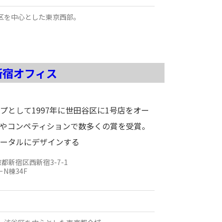
区を中心とした東京西部。
新宿オフィス
プとして1997年に世田谷区に1号店をオー
やコンペティションで数多くの賞を受賞。
ータルにデザインする
京都
新宿区西新宿3-7-1
N棟34F