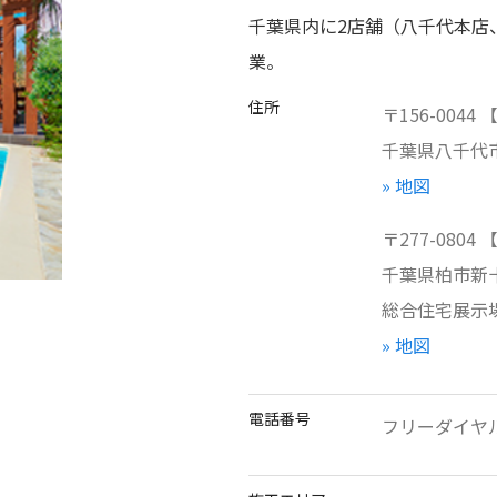
千葉県内に2店舗（八千代本店
業。
住所
〒
156-0044
千葉県
八千代市
» 地図
〒
277-0804
千葉県
柏市新十
総合住宅展示
» 地図
電話番号
フリーダイヤル/0