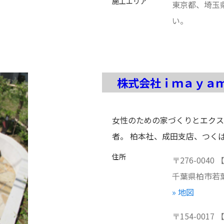
施工エリア
東京都、埼玉
い。
株式会社ｉｍａｙａ
女性のための家づくりとエクス
者。 柏本社、成田支店、つく
住所
〒
276-0040
千葉県
柏市若葉
» 地図
〒
154-0017