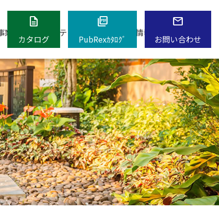
description
picture_as_pdf
mail
事業内容
エクステリアショップ
採用情報
お知らせ
カタログ
PubRexｶﾀﾛｸﾞ
お問い合わせ